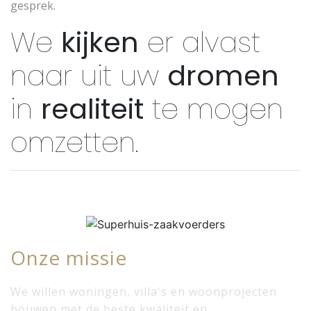
gesprek.
We
kijken
er alvast
naar uit uw
dromen
in
realiteit
te mogen
omzetten.
Onze missie
We willen woningen, villa's en woonprojecten
bouwen met de beste kwaliteit en