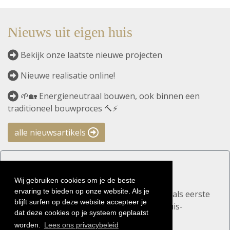
Nieuws uit eigen huis
Bekijk onze laatste nieuwe projecten
Nieuwe realisatie online!
🌱🏡 Energieneutraal bouwen, ook binnen een
traditioneel bouwproces 🔨⚡
alle nieuwsartikels
Blijf op de hoogte!
Wij gebruiken cookies om je de beste
ervaring te bieden op onze website. Als je
Schrijf je in op onze nieuwsbrief en kom als eerste
blijft surfen op deze website accepteer je
alles te weten over de nieuwste SuperHuis-
dat deze cookies op je systeem geplaatst
realisaties en woonprojecten.
worden.
Lees ons privacybeleid