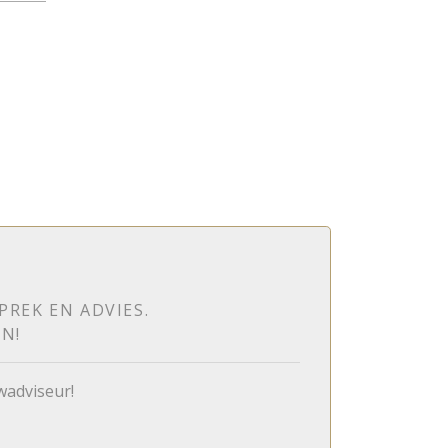
PREK EN ADVIES.
N!
wadviseur!