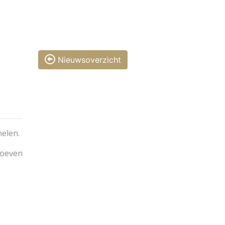
Nieuwsoverzicht
helen.
roeven